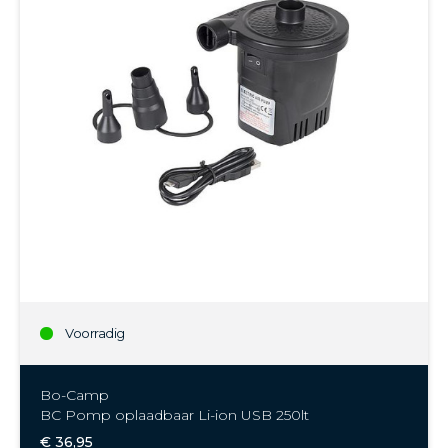
Voorradig
Bo-Camp
BC Pomp oplaadbaar Li-ion USB 250lt
€ 36,95