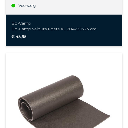
Voorradig
Bo-Camp
Bo-Camp velours 1-pers XL 204x80x23 cm
€ 43,95