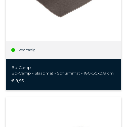
Voorradig
Bo-Camp
Bo-Camp - Slaapmat - Schuimmat - 180x50x0,8 cm
€ 9,95