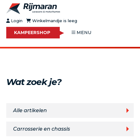
Login
Winkelmandje is leeg
KAMPEERSHOP
MENU
OVER RIJMARAN
BUY&GO
BLOG
JOBS
Wat zoek je?
FAQ
CONTACT
MOTORHOMES
CARAVANS
Alle artikelen
MOTORHOMES IN VERHUUR
ONDERHOUD
Carrosserie en chassis