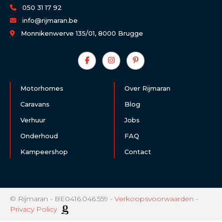
050 31 17 92
info@rijmaran.be
Monnikenwerve 135/01, 8000 Brugge
Motorhomes
Over Rijmaran
Caravans
Blog
Verhuur
Jobs
Onderhoud
FAQ
Kampeershop
Contact
© Rijmaran - BE0416.046.559 -
Verkoopsvoorwaarden
-
Privacy Policy