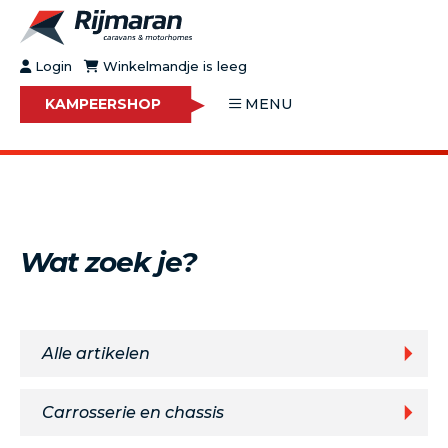
Login
Winkelmandje is leeg
KAMPEERSHOP
MENU
OVER RIJMARAN
BUY&GO
BLOG
JOBS
Wat zoek je?
FAQ
CONTACT
MOTORHOMES
CARAVANS
Alle artikelen
MOTORHOMES IN VERHUUR
ONDERHOUD
Carrosserie en chassis