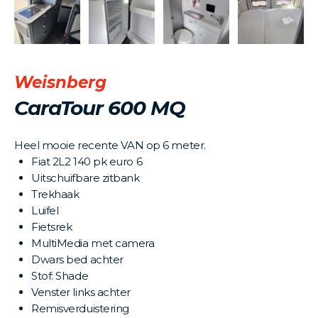
Weisnberg
CaraTour 600 MQ
Heel mooie recente VAN op 6 meter.
Fiat 2L2 140 pk euro 6
Uitschuifbare zitbank
Trekhaak
Luifel
Fietsrek
MultiMedia met camera
Dwars bed achter
Stof: Shade
Venster links achter
Remisverduistering