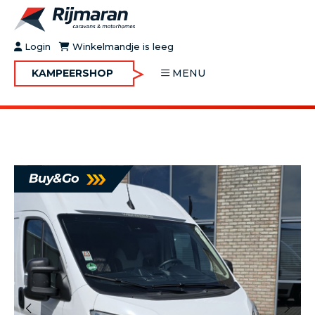
Login
Winkelmandje is leeg
KAMPEERSHOP
MENU
OVER RIJMARAN
BUY&GO
BLOG
JOBS
FAQ
CONTACT
MOTORHOMES
CARAVANS
MOTORHOMES IN VERHUUR
ONDERHOUD
Vorige
Volgende