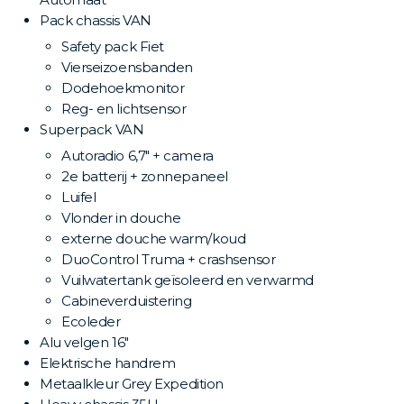
Pack chassis VAN
Safety pack Fiet
Vierseizoensbanden
Dodehoekmonitor
Reg- en lichtsensor
Superpack VAN
Autoradio 6,7" + camera
2e batterij + zonnepaneel
Luifel
Vlonder in douche
externe douche warm/koud
DuoControl Truma + crashsensor
Vuilwatertank geïsoleerd en verwarmd
Cabineverduistering
Ecoleder
Alu velgen 16"
Elektrische handrem
Metaalkleur Grey Expedition