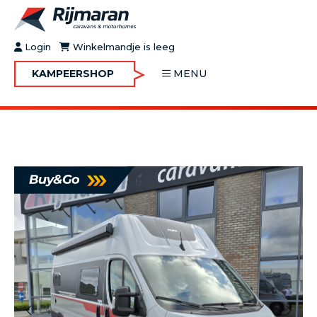
Login
Winkelmandje is leeg
KAMPEERSHOP
MENU
OVER RIJMARAN
BUY&GO
BLOG
JOBS
FAQ
CONTACT
MOTORHOMES
CARAVANS
MOTORHOMES IN VERHUUR
ONDERHOUD
Vorige
Volgende