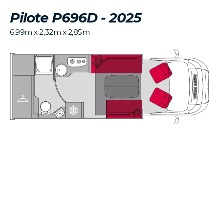
Pilote P696D - 2025
6,99m x 2,32m x 2,85m