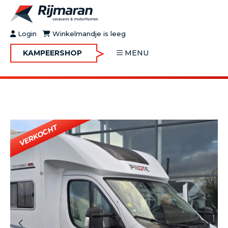
Login
Winkelmandje is leeg
KAMPEERSHOP
MENU
OVER RIJMARAN
BUY&GO
BLOG
JOBS
FAQ
CONTACT
MOTORHOMES
CARAVANS
MOTORHOMES IN VERHUUR
ONDERHOUD
Vorige
Volgende