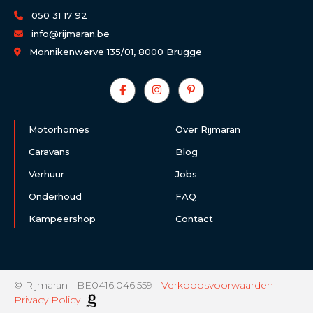
050 31 17 92
info@rijmaran.be
Monnikenwerve 135/01, 8000 Brugge
Motorhomes
Over Rijmaran
Caravans
Blog
Verhuur
Jobs
Onderhoud
FAQ
Kampeershop
Contact
© Rijmaran - BE0416.046.559 -
Verkoopsvoorwaarden
-
Privacy Policy