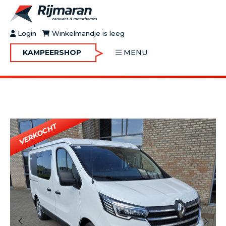
Login
Winkelmandje is leeg
KAMPEERSHOP
MENU
OVER RIJMARAN
BUY&GO
BLOG
JOBS
FAQ
CONTACT
MOTORHOMES
CARAVANS
MOTORHOMES IN VERHUUR
ONDERHOUD
Vorige
Volgende