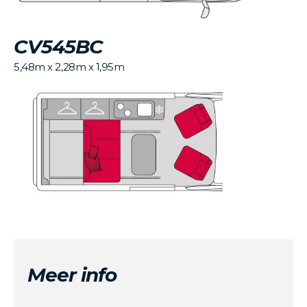
CV545BC
5,48m x 2,28m x 1,95m
Meer info