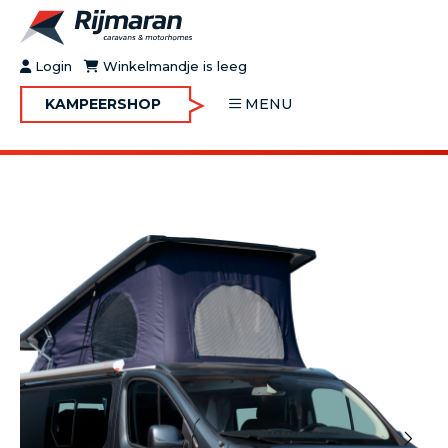
Login
Winkelmandje is leeg
KAMPEERSHOP
MENU
OVER RIJMARAN
BUY&GO
BLOG
JOBS
FAQ
CONTACT
MOTORHOMES
CARAVANS
MOTORHOMES IN VERHUUR
ONDERHOUD
Vorige
Volgende