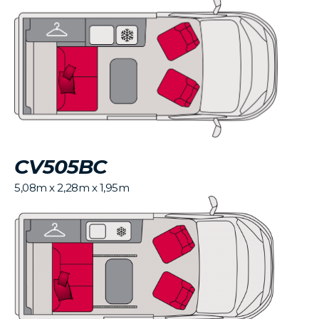
CV505BC
5,08m x 2,28m x 1,95m