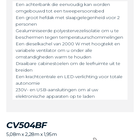
Een achterbank die eenvoudig kan worden
omgebouwd tot een tweepersoonsbed
Een groot hefdak met slaapgelegenheid voor 2
personen
Gealuminiseerde polyestervezelisolatie om u te
beschermen tegen temperatuurschommelingen
Een dieselkachel van 2000 W met hoogtekit en
variabele ventilator om u onder alle
omstandigheden warm te houden
Draaibare cabinestoelen om de leefruimte uit te
breiden
Een krachtcentrale en LED-verlichting voor totale
autonomie
230V- en USB-aansluitingen om al uw
elektronische apparaten op te laden
CV504BF
5,08m x 2,28m x 1,95m