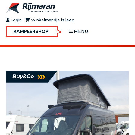
Login
Winkelmandje is leeg
KAMPEERSHOP
MENU
OVER RIJMARAN
BUY&GO
BLOG
JOBS
FAQ
CONTACT
MOTORHOMES
CARAVANS
MOTORHOMES IN VERHUUR
ONDERHOUD
Vorige
Volgende