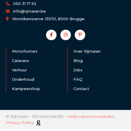
050 31 17 92
info@rijmaran.be
Monnikenwerve 135/01, 8000 Brugge
Motorhomes
Over Rijmaran
Caravans
Blog
Verhuur
Jobs
Onderhoud
FAQ
Kampeershop
Contact
© Rijmaran - BE0416.046.559 -
Verkoopsvoorwaarden
-
Privacy Policy