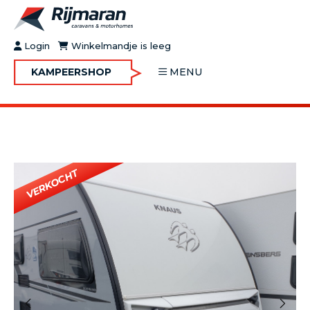
Login
Winkelmandje is leeg
KAMPEERSHOP
MENU
OVER RIJMARAN
BUY&GO
BLOG
JOBS
FAQ
CONTACT
MOTORHOMES
CARAVANS
MOTORHOMES IN VERHUUR
ONDERHOUD
Vorige
Volgende