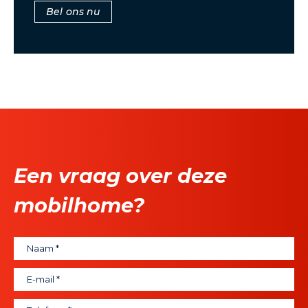
Bel ons nu
Een vraag over deze
mobilhome?