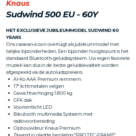
Knaus
Sudwind 500 EU - 60Y
HET EXCLUSIEVE JUBILEUMMODEL SUDWIND 60
YEARS
Ons caravan‐icoon overtuigt als jubileummodel met
talrijke bijzonderheden. Een bijzonder hoogtepunt is het
standaard Bluetooth‐geluidssysteem. Uw eigen favoriete
muziek kan dus in de beste geluidskwaliteit worden
afgespeeld via de autoluidsprekers.
Al-Ko AAA Premium remmem
17" lichtmetalen velgen
Gewichtverhoging 1.800 kg
GFK dak
Voortentlicht LED
Bleutooth multimedia Systeem met
radiovoorbereiding
Opbouwdeur Knaus Premium
Zijwand in gladde beplating "PRO.TEC-FRAME"