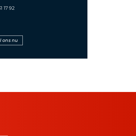
1 17 92
l ons nu