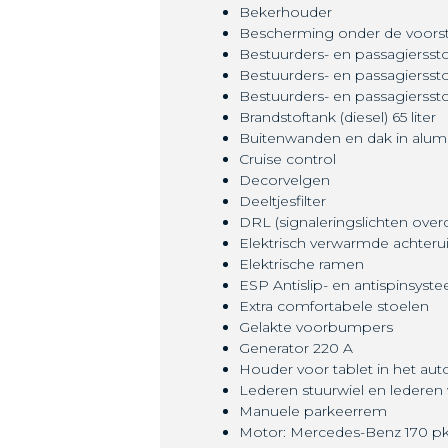
Bekerhouder
Bescherming onder de voors
Bestuurders- en passagierssto
Bestuurders- en passagierssto
Bestuurders- en passagierss
Brandstoftank (diesel) 65 liter
Buitenwanden en dak in alum
Cruise control
Decorvelgen
Deeltjesfilter
DRL (signaleringslichten over
Elektrisch verwarmde achterui
Elektrische ramen
ESP Antislip- en antispinsyst
Extra comfortabele stoelen
Gelakte voorbumpers
Generator 220 A
Houder voor tablet in het au
Lederen stuurwiel en lederen 
Manuele parkeerrem
Motor: Mercedes-Benz 170 p