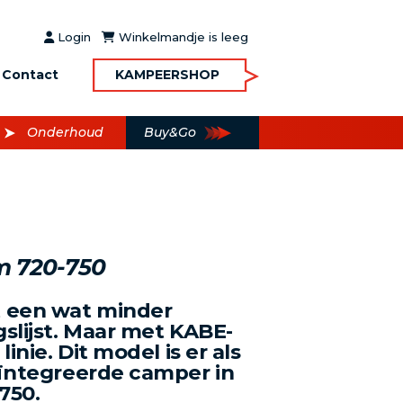
Login
Winkelmandje is leeg
Contact
KAMPEERSHOP
Onderhoud
Buy&Go
m 720-750
 een wat minder
gslijst. Maar met KABE-
linie. Dit model is er als
eïntegreerde camper in
750.