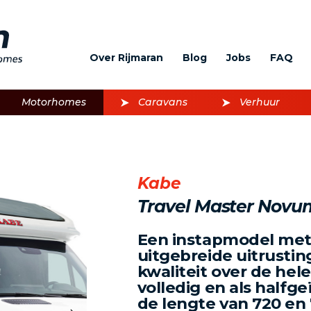
Over Rijmaran
Blog
Jobs
FAQ
Motorhomes
Caravans
Verhuur
Kabe
Travel Master Novu
Een instapmodel met
uitgebreide uitrustin
kwaliteit over de hele 
volledig en als halfg
de lengte van 720 en 
Volgende