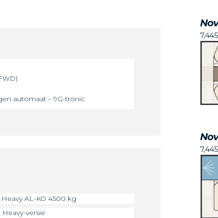
Nov
7,44
(FWD)
ngen automaat – 9G-tronic
Nov
7,44
of Heavy AL-KO 4500 kg
e Heavy-versie