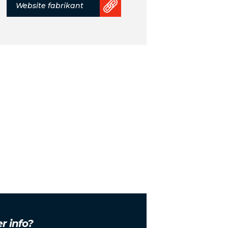
Website fabrikant
r info?