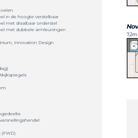
toelen
el in de hoogte verstelbaar
el met draaibaar onderstel
Nov
toel met dubbele armleuningen
7,2m
inium, Innovation Design
dag)
tkijkspiegels
eem
togedeelte
versnellingshendel
k (FWD)