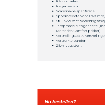
Pilootstoelen
Regensensor
Scandinavië-specificatie
Spoorbreedte voor 1760 mm,
Stuurwiel met bedieningskn
Tempmatic autogedeelte (The
Mercedes Comfort pakket)
Versnellingsbak 9 versnelling
Versterkte banden
Zijwindassistent
Nu bestellen?