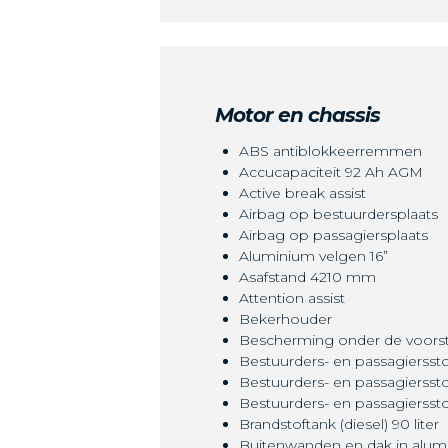
Motor en chassis
ABS antiblokkeerremmen
Accucapaciteit 92 Ah AGM
Active break assist
Airbag op bestuurdersplaats
Airbag op passagiersplaats
Aluminium velgen 16”
Asafstand 4210 mm
Attention assist
Bekerhouder
Bescherming onder de voors
Bestuurders- en passagierssto
Bestuurders- en passagierssto
Bestuurders- en passagierss
Brandstoftank (diesel) 90 liter
Buitenwanden en dak in alum