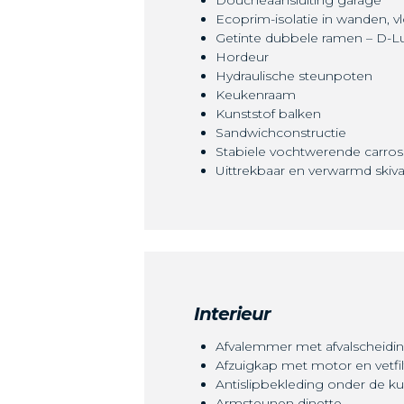
Ecoprim-isolatie in wanden, vl
Getinte dubbele ramen – D-Lux
Hordeur
Hydraulische steunpoten
Keukenraam
Kunststof balken
Sandwichconstructie
Stabiele vochtwerende carros
Uittrekbaar en verwarmd skiva
Interieur
Afvalemmer met afvalscheidi
Afzuigkap met motor en vetfil
Antislipbekleding onder de k
Armsteunen dinette