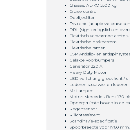
Chassis: AL-KO 5500 kg
Cruise control
Deeltjesfilter
Distronic (adaptieve cruisecont
DRL (signaleringslichten over
Elektrisch verwarmde achterui
Elektrische parkeerrem
Elektrische ramen
ESP Antislip- en antispinsyst
Gelakte voorbumpers
Generator 220 A
Heavy Duty Motor
LED-verlichting groot licht / d
Lederen stuurwiel en lederen 
Mistlampen
Motor: Mercedes-Benz 170 p
Opbergruimte boven in de c
Regensensor
Rijlichtassistent
Scandinavië-specificatie
Spoorbreedte voor 1760 mm,