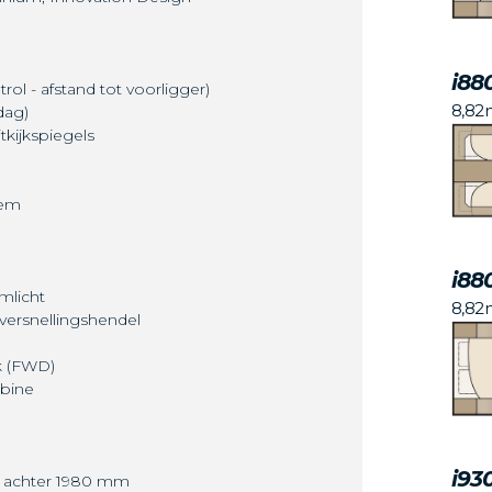
i88
rol - afstand tot voorligger)
8,82
dag)
tkijkspiegels
eem
i88
imlicht
8,82
versnellingshendel
k (FWD)
abine
i93
 achter 1980 mm