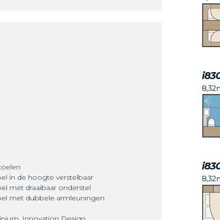
i83
8,32
i83
toelen
el in de hoogte verstelbaar
8,32
el met draaibaar onderstel
toel met dubbele armleuningen
inium, Innovation Design