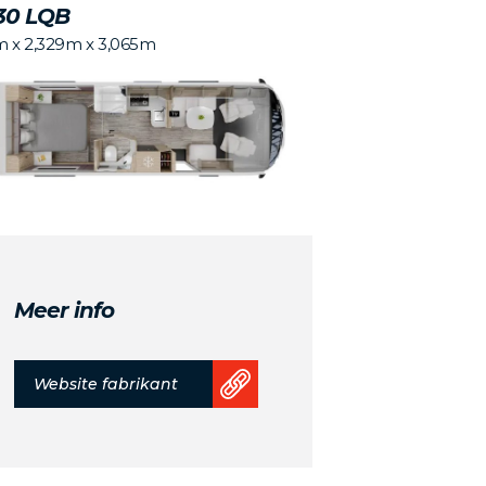
30 LQB
m x 2,329m x 3,065m
Meer info
Website fabrikant