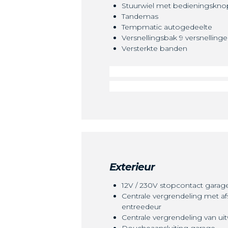
Stuurwiel met bedieningskn
Tandemas
Tempmatic autogedeelte
Versnellingsbak 9 versnelling
Versterkte banden
Exterieur
12V / 230V stopcontact garag
Centrale vergrendeling met a
entreedeur
Centrale vergrendeling van ui
Doucheaansluiting garage