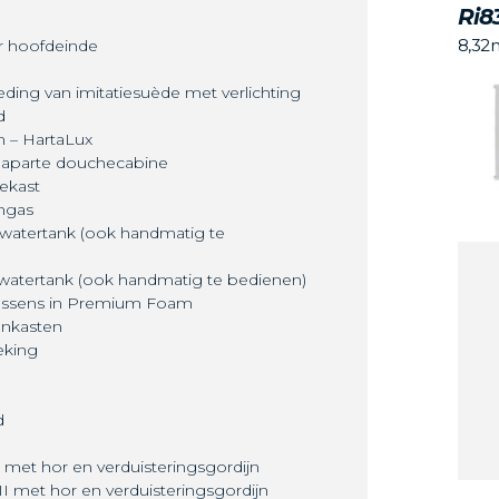
Ri8
8,32
ar hoofdeinde
ding van imitatiesuède met verlichting
d
 – HartaLux
aparte douchecabine
ekast
engas
alwatertank (ook handmatig te
rswatertank (ook handmatig te bedienen)
ussens in Premium Foam
enkasten
eking
d
i met hor en verduisteringsgordijn
II met hor en verduisteringsgordijn