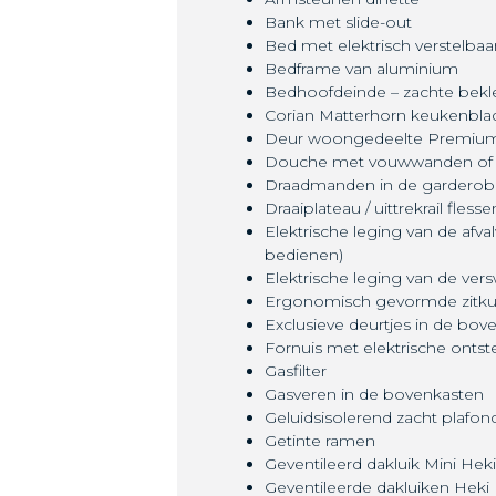
Bank met slide-out
Bed met elektrisch verstelba
Bedframe van aluminium
Bedhoofdeinde – zachte bekle
Corian Matterhorn keukenbla
Deur woongedeelte Premium
Douche met vouwwanden of 
Draadmanden in de garderob
Draaiplateau / uittrekrail fless
Elektrische leging van de afv
bedienen)
Elektrische leging van de ve
Ergonomisch gevormde zitk
Exclusieve deurtjes in de bov
Fornuis met elektrische ontst
Gasfilter
Gasveren in de bovenkasten
Geluidsisolerend zacht plafon
Getinte ramen
Geventileerd dakluik Mini Hek
Geventileerde dakluiken Heki 