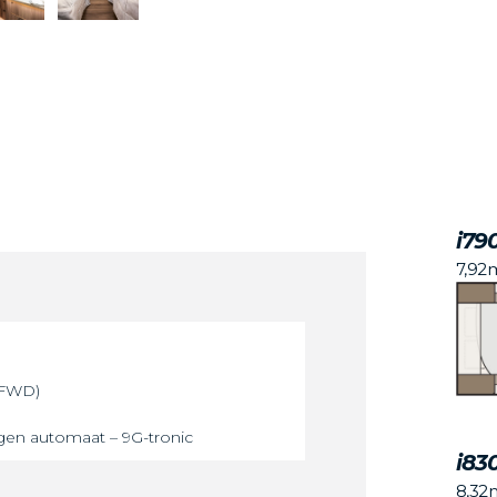
i79
7,92
(FWD)
ngen automaat – 9G-tronic
i83
8,32