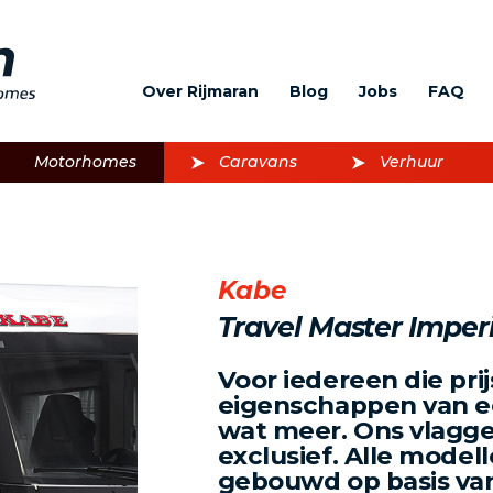
Over Rijmaran
Blog
Jobs
FAQ
Motorhomes
Caravans
Verhuur
Kabe
Travel Master Imper
Voor iedereen die prijs
eigenschappen van e
wat meer. Ons vlagge
exclusief. Alle modell
gebouwd op basis v
Volgende