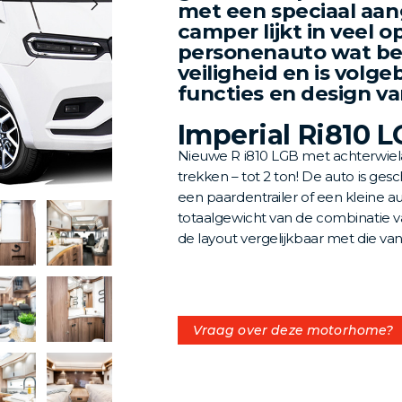
met een speciaal aan
camper lijkt in veel 
personenauto wat be
veiligheid en is volg
functies en design va
Imperial Ri810 
Nieuwe R i810 LGB met achterwiel
trekken – tot 2 ton! De auto is ges
een paardentrailer of een kleine au
totaalgewicht van de combinatie van
de layout vergelijkbaar met die van
Vraag over deze motorhome?