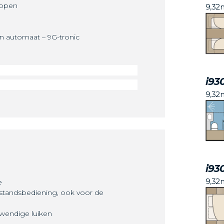
oppen
9,32
en automaat – 9G-tronic
i93
9,32
i93
9,32
e
fstandsbediening, ook voor de
twendige luiken