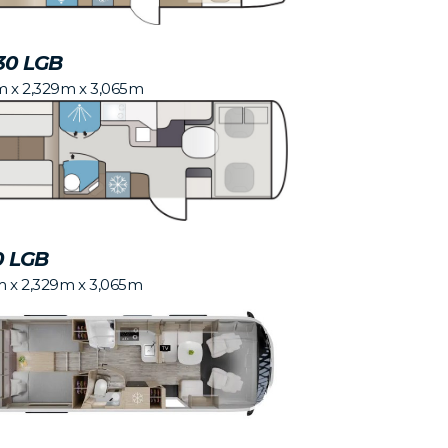
30 LGB
m x 2,329m x 3,065m
0 LGB
m x 2,329m x 3,065m