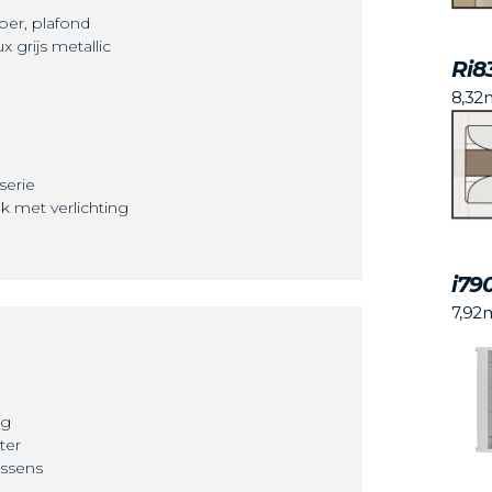
oer, plafond
 grijs metallic
Ri8
8,32
serie
k met verlichting
i79
7,92
ng
ter
ussens