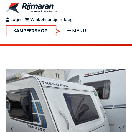
Login
Winkelmandje is leeg
KAMPEERSHOP
MENU
OVER RIJMARAN
BUY&GO
BLOG
JOBS
FAQ
CONTACT
MOTORHOMES
CARAVANS
MOTORHOMES IN VERHUUR
ONDERHOUD
Vorige
Volgende