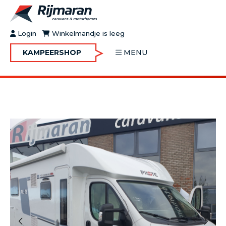
Login
Winkelmandje is leeg
KAMPEERSHOP
MENU
OVER RIJMARAN
BUY&GO
BLOG
JOBS
FAQ
CONTACT
MOTORHOMES
CARAVANS
MOTORHOMES IN VERHUUR
ONDERHOUD
Vorige
Volgende