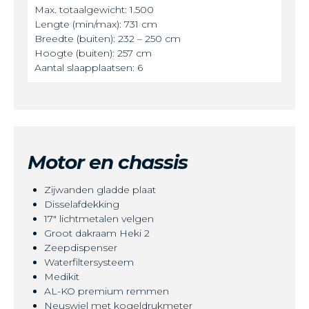
Max. totaalgewicht: 1.500
Lengte (min/max): 731 cm
Breedte (buiten): 232 – 250 cm
Hoogte (buiten): 257 cm
Aantal slaapplaatsen: 6
Motor en chassis
Zijwanden gladde plaat
Disselafdekking
17" lichtmetalen velgen
Groot dakraam Heki 2
Zeepdispenser
Waterfiltersysteem
Medikit
AL-KO premium remmen
Neuswiel met kogeldrukmeter