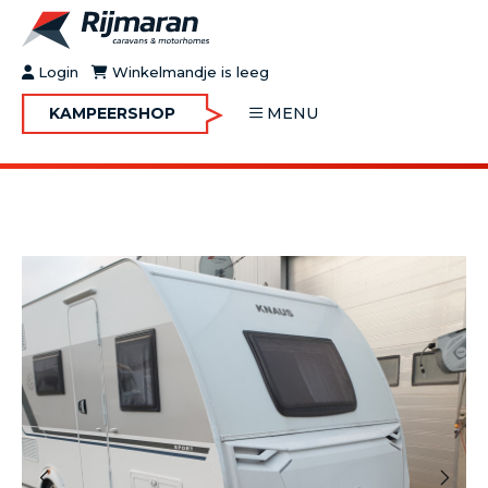
Login
Winkelmandje is leeg
KAMPEERSHOP
MENU
OVER RIJMARAN
BUY&GO
BLOG
JOBS
FAQ
CONTACT
MOTORHOMES
CARAVANS
MOTORHOMES IN VERHUUR
ONDERHOUD
Vorige
Volgende