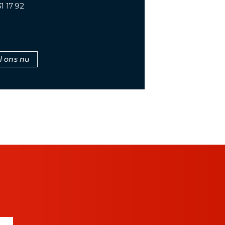
1 17 92
l ons nu