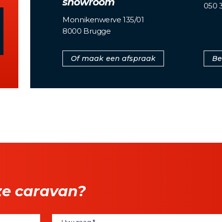
showroom
050 3
Monnikenwerve 135/01
8000 Brugge
Of maak een afspraak
Be
ze caravan?