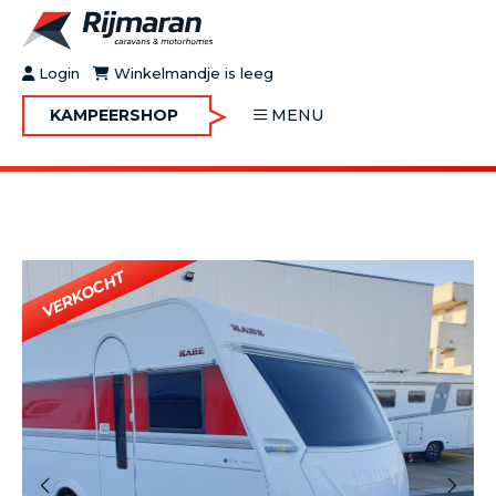
Login
Winkelmandje is leeg
KAMPEERSHOP
MENU
OVER RIJMARAN
BUY&GO
BLOG
JOBS
FAQ
CONTACT
MOTORHOMES
CARAVANS
MOTORHOMES IN VERHUUR
ONDERHOUD
Vorige
Volgende