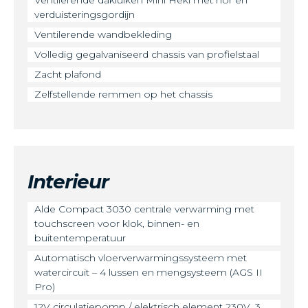
Ventilerende dakluiken Mini Heki met hor en
verduisteringsgordijn
Ventilerende wandbekleding
Volledig gegalvaniseerd chassis van profielstaal
Zacht plafond
Zelfstellende remmen op het chassis
Interieur
Alde Compact 3030 centrale verwarming met
touchscreen voor klok, binnen- en
buitentemperatuur
Automatisch vloerverwarmingssysteem met
watercircuit – 4 lussen en mengsysteem (AGS II
Pro)
12V circulatiepomp / elektrisch element 230V, 3