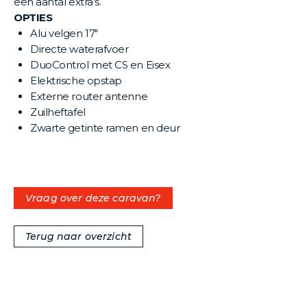
een aantal extra’s.
OPTIES
Alu velgen 17"
Directe waterafvoer
DuoControl met CS en Eisex
Elektrische opstap
Externe router antenne
Zuilheftafel
Zwarte getinte ramen en deur
Vraag over deze caravan?
Terug naar overzicht