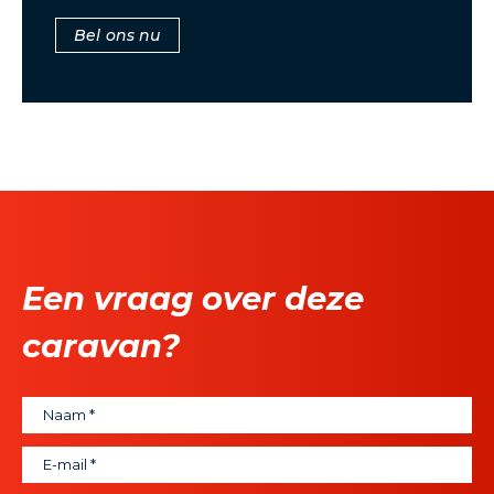
Bel ons nu
Een vraag over deze
caravan?