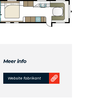
Meer info
Website fabrikant