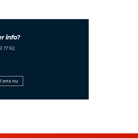
r info?
1 17 92
l ons nu