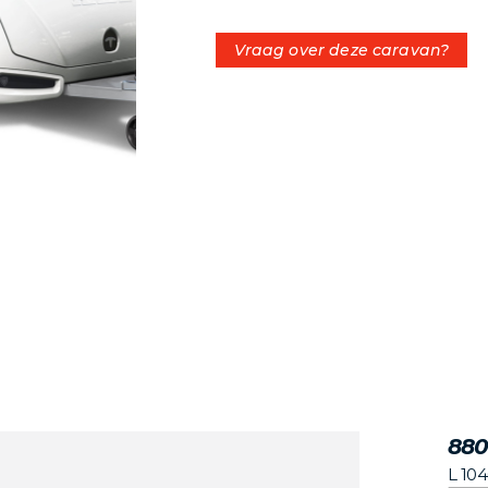
Vraag over deze caravan?
880
L 10