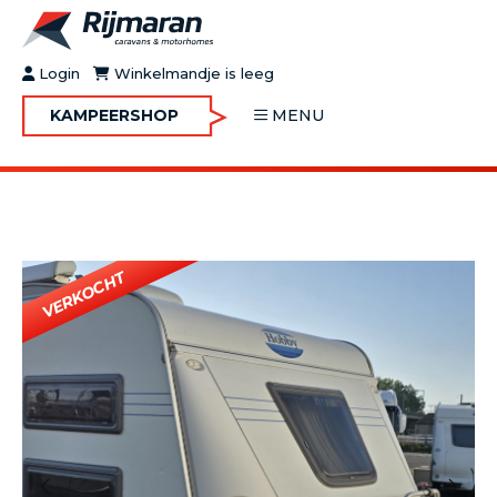
Login
Winkelmandje is leeg
KAMPEERSHOP
MENU
OVER RIJMARAN
BUY&GO
BLOG
JOBS
FAQ
CONTACT
MOTORHOMES
CARAVANS
MOTORHOMES IN VERHUUR
ONDERHOUD
Vorige
Volgende