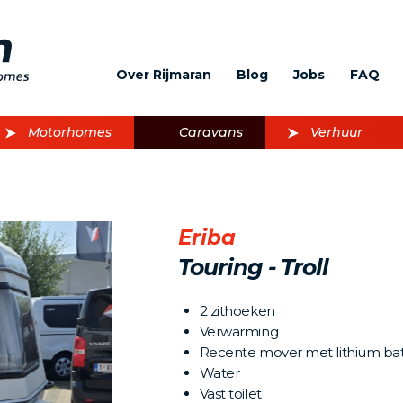
Over Rijmaran
Blog
Jobs
FAQ
Motorhomes
Caravans
Verhuur
Eriba
Touring - Troll
2 zithoeken
Verwarming
Recente mover met lithium batt
Water
Vast toilet
Volgende