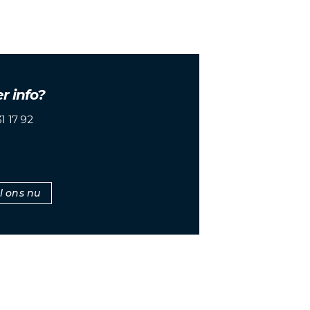
r info?
1 17 92
l ons nu